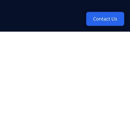
Contact Us
Descubre Yubox AQUA,
una acuicultura de precisión
e innovación