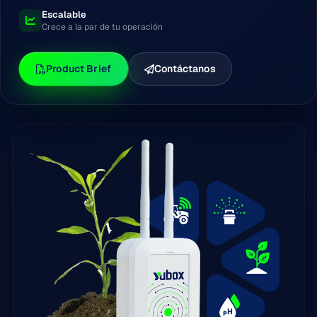
Escalable
Crece a la par de tu operación
Product Brief
Contáctanos