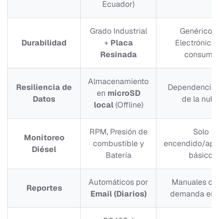
Ecuador)
Grado Industrial
Genéricos 
Durabilidad
+
Placa
Electrónica
Resinada
consumo
Almacenamiento
Resiliencia de
Dependencia t
en
microSD
Datos
de la nub
local
(Offline)
RPM, Presión de
Solo
Monitoreo
combustible y
encendido/ap
Diésel
Batería
básico
Automáticos por
Manuales o b
Reportes
Email (Diarios)
demanda en 