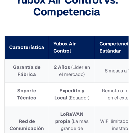
Competencia
Yubox Air
Competencia
Característica
Control
Estándar
Garantía de
2 Años
(Líder en
6 meses a 1 
Fábrica
el mercado)
Soporte
Expedito y
Remoto o terc
Técnico
Local
(Ecuador)
en el exteri
LoRaWAN
Red de
propia
(La más
WiFi limitado 
Comunicación
grande de
inestable