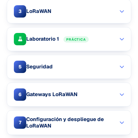
LoRaWAN
3
Laboratorio 1
PRÁCTICA
Seguridad
5
Gateways LoRaWAN
6
Configuración y despliegue de
7
LoRaWAN