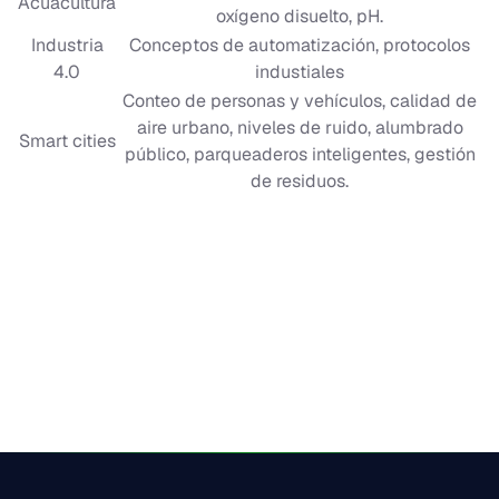
Acuacultura
oxígeno disuelto, pH.
Industria
Conceptos de automatización, protocolos
4.0
industiales
Conteo de personas y vehículos, calidad de
aire urbano, niveles de ruido, alumbrado
Smart cities
público, parqueaderos inteligentes, gestión
de residuos.