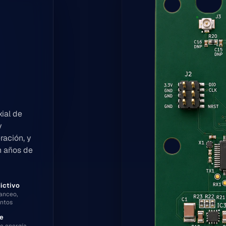
ial de
y
ación, y
n años de
ictivo
lanceo,
entos
le
de energía