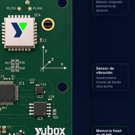
Módulo integrado ·
kilómetros de
alcance
Sensor de
vibración
Acelerómetro
triaxial de banda
ultra ancha
Memoria flash
de 16 MB