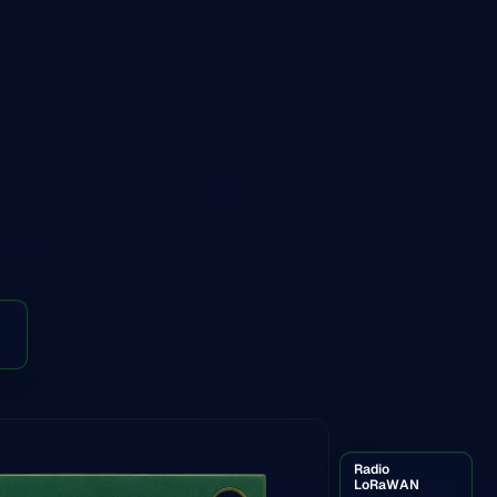
Radio
LoRaWAN