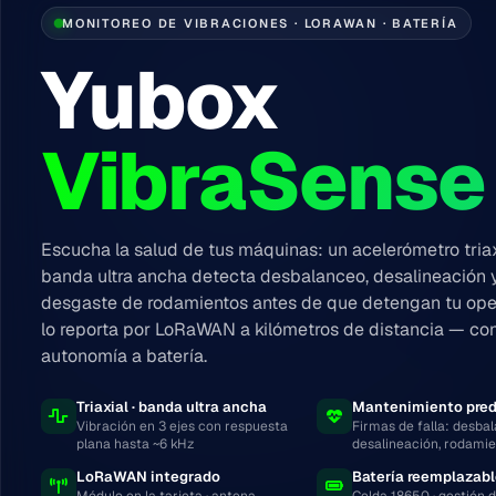
MONITOREO DE VIBRACIONES · LORAWAN · BATERÍA
Yubox
VibraSense
Escucha la salud de tus máquinas: un acelerómetro triax
banda ultra ancha detecta desbalanceo, desalineación 
desgaste de rodamientos antes de que detengan tu oper
lo reporta por LoRaWAN a kilómetros de distancia — co
autonomía a batería.
Triaxial · banda ultra ancha
Mantenimiento pred
Vibración en 3 ejes con respuesta
Firmas de falla: desba
plana hasta ~6 kHz
desalineación, rodami
LoRaWAN integrado
Batería reemplazab
Módulo en la tarjeta · antena
Celda 18650 · gestión 