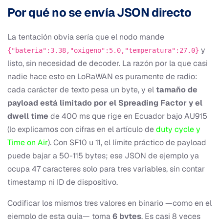
Por qué no se envía JSON directo
La tentación obvia sería que el nodo mande
y
{"bateria":3.38,"oxigeno":5.0,"temperatura":27.0}
listo, sin necesidad de decoder. La razón por la que casi
nadie hace esto en LoRaWAN es puramente de radio:
cada carácter de texto pesa un byte, y el
tamaño de
payload está limitado por el Spreading Factor y el
dwell time
de 400 ms que rige en Ecuador bajo AU915
(lo explicamos con cifras en el artículo de
duty cycle y
Time on Air
). Con SF10 u 11, el límite práctico de payload
puede bajar a 50-115 bytes; ese JSON de ejemplo ya
ocupa 47 caracteres solo para tres variables, sin contar
timestamp ni ID de dispositivo.
Codificar los mismos tres valores en binario —como en el
ejemplo de esta guía— toma
6 bytes
. Es casi 8 veces