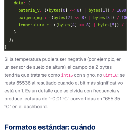
data
:
bateria_v
:
 ((
bytes
[
0
] 
<<
8
) 
|
bytes
[
1
]) 
/
1000
oxigeno_mgl
:
 ((
bytes
[
2
] 
<<
8
) 
|
bytes
[
3
]) 
/
100
temperatura_c
:
 ((
bytes
[
4
] 
<<
8
) 
|
bytes
[
5
]) 
/
10
Si la temperatura pudiera ser negativa (por ejemplo, en
un sensor de suelo de altura), el campo de 2 bytes
tendría que tratarse como
con signo, no
: se
int16
uint16
resta 65536 al resultado cuando el bit más significativo
está en 1. Es un detalle que se olvida con frecuencia y
produce lecturas de “-0,01 °C” convertidas en “655,35
°C” en el dashboard.
Formatos estándar: cuándo