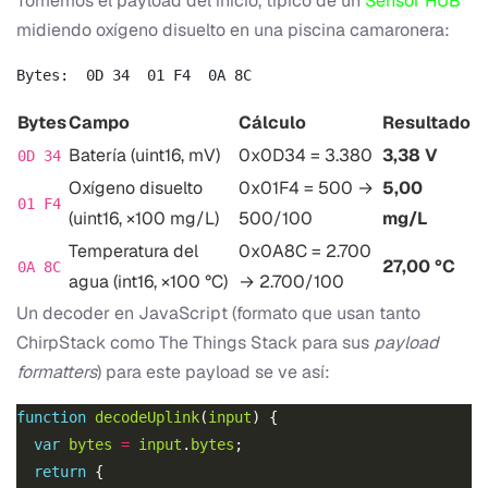
Tomemos el payload del inicio, típico de un
Sensor HUB
midiendo oxígeno disuelto en una piscina camaronera:
Bytes
Campo
Cálculo
Resultado
Batería (uint16, mV)
0x0D34 = 3.380
3,38 V
0D 34
Oxígeno disuelto
0x01F4 = 500 →
5,00
01 F4
(uint16, ×100 mg/L)
500/100
mg/L
Temperatura del
0x0A8C = 2.700
27,00 °C
0A 8C
agua (int16, ×100 °C)
→ 2.700/100
Un decoder en JavaScript (formato que usan tanto
ChirpStack como The Things Stack para sus
payload
formatters
) para este payload se ve así:
function
decodeUplink
(
input
var
bytes
=
input
.
bytes
return