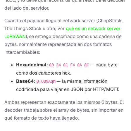
nodo, y lo tiene que reconstruir quien escribe el decoder
del lado del servidor.
Cuando el payload llega al network server (ChirpStack,
The Things Stack u otro; ver
qué es un network server
LoRaWAN
), se entrega descifrado como una cadena de
bytes, normalmente representada en dos formatos
intercambiables:
Hexadecimal
:
— cada byte
0D 34 01 F4 0A 8C
como dos caracteres hex.
Base64
:
— la misma información
DTQB9AqM
codificada para viajar en JSON por HTTP/MQTT.
Ambas representan exactamente los mismos 6 bytes. El
decoder trabaja sobre el array de bytes, sin importar en
qué formato de texto haya llegado.