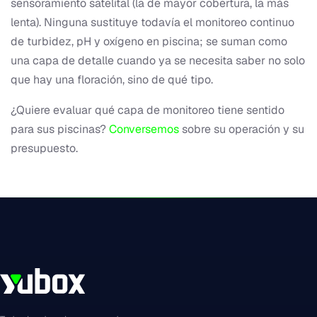
sensoramiento satelital (la de mayor cobertura, la más
lenta). Ninguna sustituye todavía el monitoreo continuo
de turbidez, pH y oxígeno en piscina; se suman como
una capa de detalle cuando ya se necesita saber no solo
que hay una floración, sino de qué tipo.
¿Quiere evaluar qué capa de monitoreo tiene sentido
para sus piscinas?
Conversemos
sobre su operación y su
presupuesto.